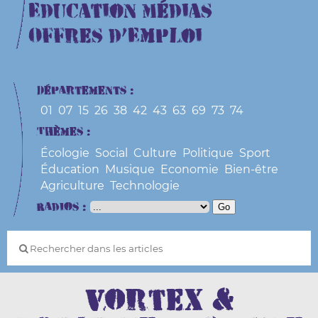
Education Médias
Offres d’Emploi
Départements :
01
07
15
26
38
42
43
63
69
73
74
Thèmes :
Écologie
Social
Culture
Politique
Sport
Éducation
Musique
Economie
Bien-être
Agriculture
Technologie
Radios :
Vortex &