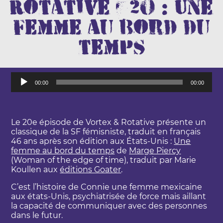
Rotative #20 : Une
femme au bord du
temps
L
00:00
00:00
e
c
t
e
Le 20e épisode de Vortex & Rotative présente un
u
classique de la SF fémisniste, traduit en français
r
46 ans après son édition aux États-Unis :
Une
a
femme au bord du temps
de
Marge Piercy
u
(Woman of the edge of time), traduit par Marie
d
Koullen aux
éditions Goater
.
i
o
C’est l’histoire de Connie une femme mexicaine
aux états-Unis, psychiatrisée de force mais aillant
la capacité de communiquer avec des personnes
dans le futur.