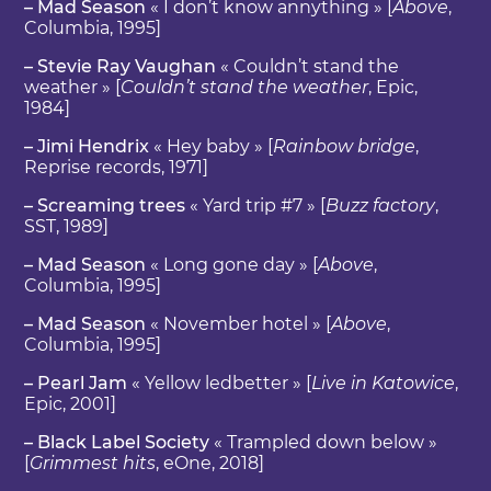
– Mad Season
« I don’t know annything » [
Above
,
Columbia, 1995]
– Stevie Ray Vaughan
« Couldn’t stand the
weather » [
Couldn’t stand the weather
, Epic,
1984]
– Jimi Hendrix
« Hey baby » [
Rainbow bridge
,
Reprise records, 1971]
– Screaming trees
« Yard trip #7 » [
Buzz factory
,
SST, 1989]
– Mad Season
« Long gone day » [
Above
,
Columbia, 1995]
– Mad Season
« November hotel » [
Above
,
Columbia, 1995]
– Pearl Jam
« Yellow ledbetter » [
Live in Katowice
,
Epic, 2001]
– Black Label Society
« Trampled down below »
[
Grimmest hits
, eOne, 2018]