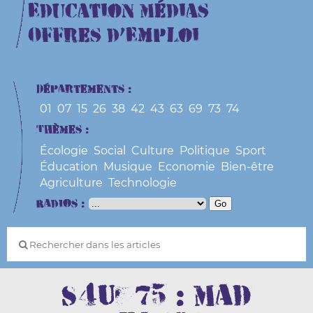
Education Médias
Offres d’Emploi
Départements :
01
07
15
26
38
42
43
63
69
73
74
Thèmes :
Écologie
Social
Culture
Politique
Sport
Éducation
Musique
Economie
Bien-être
Agriculture
Technologie
Radios :
S4U#75 : Mad