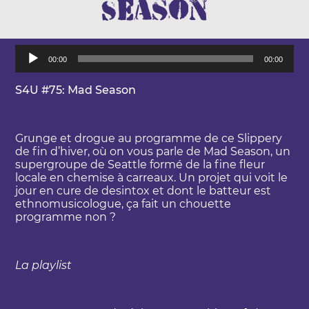
Season
L
00:00
00:00
e
c
t
S4U #75: Mad Season
e
u
r
Grunge et drogue au programme de ce Slippery
a
de fin d’hiver, où on vous parle de Mad Season, un
u
supergroupe de Seattle formé de la fine fleur
d
locale en chemise à carreaux. Un projet qui voit le
i
jour en cure de desintox et dont le batteur est
o
ethnomusicologue, ça fait un chouette
programme non ?
La playlist