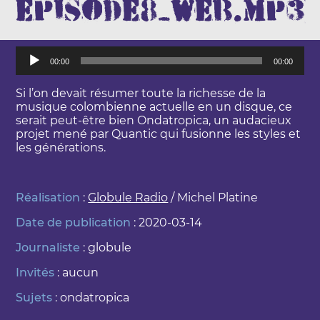
episode8_web.mp3
L
00:00
00:00
e
c
t
Si l’on devait résumer toute la richesse de la
e
musique colombienne actuelle en un disque, ce
u
serait peut-être bien Ondatropica, un audacieux
r
projet mené par Quantic qui fusionne les styles et
a
les générations.
u
d
i
Réalisation
:
Globule Radio
/ Michel Platine
o
Date de publication
: 2020-03-14
Journaliste
: globule
Invités
: aucun
Sujets
: ondatropica