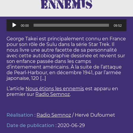
ennemis
L
00:00
09:52
e
c
t
George Takei est principalement connu en France
e
pour son rôle de Sulu dans la série Star Trek. Il
u
nous livre une autre facette de sa personnalité
r
avec cette autobiographie dessinée et revient sur
a
son enfance passée dans les camps
u
d’internement américains. À la suite de l’attaque
d
de Pearl-Harbour, en décembre 1941, par l’armée
i
japonaise, 120 […]
o
L’article
Nous étions les ennemis
est apparu en
premier sur
Radio Semnoz
.
Réalisation
:
Radio Semnoz
/ Hervé Dufournet
Date de publication
: 2020-06-29